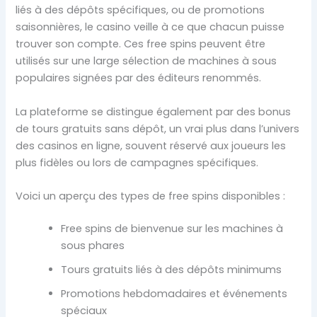
liés à des dépôts spécifiques, ou de promotions
saisonnières, le casino veille à ce que chacun puisse
trouver son compte. Ces free spins peuvent être
utilisés sur une large sélection de machines à sous
populaires signées par des éditeurs renommés.
La plateforme se distingue également par des bonus
de tours gratuits sans dépôt, un vrai plus dans l’univers
des casinos en ligne, souvent réservé aux joueurs les
plus fidèles ou lors de campagnes spécifiques.
Voici un aperçu des types de free spins disponibles :
Free spins de bienvenue sur les machines à
sous phares
Tours gratuits liés à des dépôts minimums
Promotions hebdomadaires et événements
spéciaux