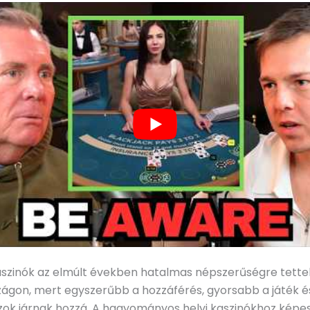
aszinók az elmúlt években hatalmas népszerűségre tette
ágon, mert egyszerűbb a hozzáférés, gyorsabb a játék é
ok járnak hozzá. A hagyományos helyi kaszinókhoz képest