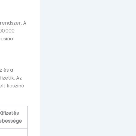
rendszer. A
00 000
casino
z és a
izetik. Az
lt kaszinó
Kifizetés
ebessége