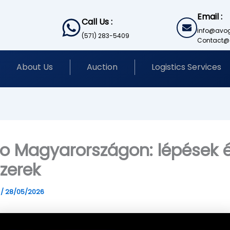
Email :
Call Us :
info@avog
(571) 283-5409
Contact@a
About Us
Auction
Logistics Services
o Magyarországon: lépések 
zerek
n
/
28/05/2026