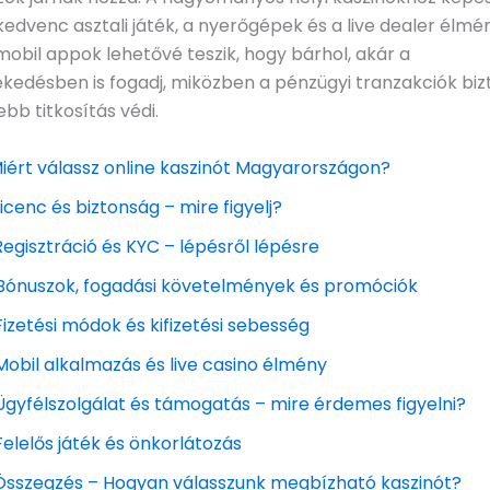
kedvenc asztali játék, a nyerőgépek és a live dealer élmén
mobil appok lehetővé teszik, hogy bárhol, akár a
kedésben is fogadj, miközben a pénzügyi tranzakciók biz
b titkosítás védi.
 Miért válassz online kaszinót Magyarországon?
Licenc és biztonság – mire figyelj?
 Regisztráció és KYC – lépésről lépésre
 Bónuszok, fogadási követelmények és promóciók
Fizetési módok és kifizetési sebesség
 Mobil alkalmazás és live casino élmény
 Ügyfélszolgálat és támogatás – mire érdemes figyelni?
Felelős játék és önkorlátozás
 Összegzés – Hogyan válasszunk megbízható kaszinót?