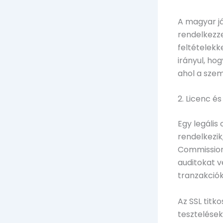
A magyar j
rendelkezze
feltételekk
irányul, ho
ahol a szem
2. Licenc és
Egy legális
rendelkezi
Commission 
auditokat v
tranzakciók
Az SSL titk
tesztelések