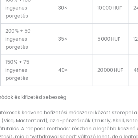
ingyenes
30×
10 000 HUF
2
pörgetés
200 % + 50
ingyenes
35×
5 000 HUF
12
pörgetés
150 % + 75
ingyenes
40×
20 000 HUF
4
pörgetés
 módok és kifizetési sebesség
tékosok kedvenc befizetési módszerei között szerepel a
(Visa, MasterCard), az e-pénztárcák (Trustly, Skrill, Netel
 átutalás. A “deposit methods” részben a legtöbb kaszinó 
iztosít, míg a “withdrawal speed” változó lehet, de a leg