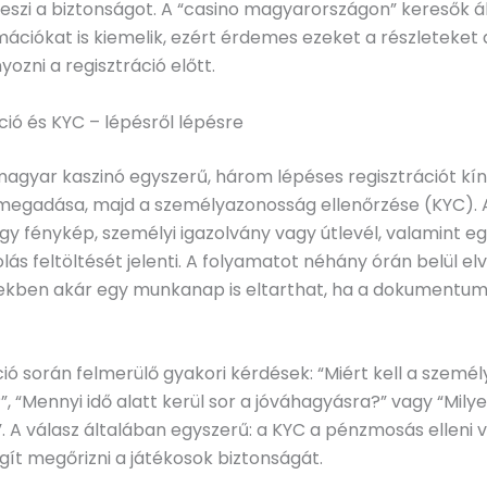
szi a biztonságot. A “casino magyarországon” keresők á
mációkat is kiemelik, ezért érdemes ezeket a részleteket
ozni a regisztráció előtt.
áció és KYC – lépésről lépésre
agyar kaszinó egyszerű, három lépéses regisztrációt kíná
ó megadása, majd a személyazonosság ellenőrzése (KYC). 
gy fénykép, személyi igazolvány vagy útlevél, valamint e
lás feltöltését jelenti. A folyamatot néhány órán belül elv
ekben akár egy munkanap is eltarthat, ha a dokumentu
ció során felmerülő gyakori kérdések: “Miért kell a személ
”, “Mennyi idő alatt kerül sor a jóváhagyásra?” vagy “Mil
. A válasz általában egyszerű: a KYC a pénzmosás elleni
egít megőrizni a játékosok biztonságát.