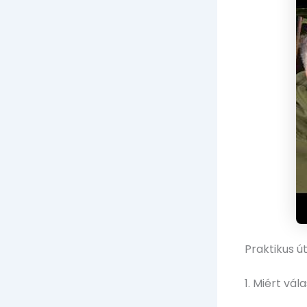
Praktikus 
1. Miért vá