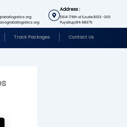
Address :
loballogistics.org
5614 176th st E,suite B103 -300
vogloballogistics.org
Puyallup,WA 98375
Track Packages
Contact Us
és