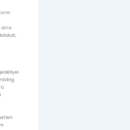
tform
 arra
alakat,
edéllyel
mbling
rú
i
getlen
rm