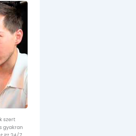
k szert
s gyakran
 itt 24/7