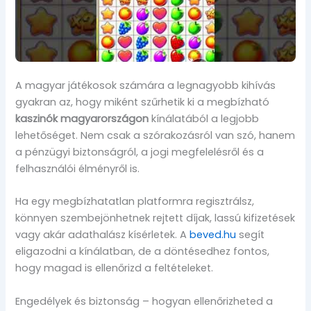
A magyar játékosok számára a legnagyobb kihívás
gyakran az, hogy miként szűrhetik ki a megbízható
kaszinók magyarországon
kínálatából a legjobb
lehetőséget. Nem csak a szórakozásról van szó, hanem
a pénzügyi biztonságról, a jogi megfelelésről és a
felhasználói élményről is.
Ha egy megbízhatatlan platformra regisztrálsz,
könnyen szembejönhetnek rejtett díjak, lassú kifizetések
vagy akár adathalász kísérletek. A
beved.hu
segít
eligazodni a kínálatban, de a döntésedhez fontos,
hogy magad is ellenőrizd a feltételeket.
Engedélyek és biztonság – hogyan ellenőrizheted a