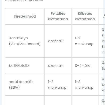
Feltöltés
Kifizetés
Fizetési mód
Á
időtartama
időtartama
0
(
Bankkártya
1–2
azonnali
ö
(Visa/Mastercard)
munkanap
f
d
0
Skrill/Neteller
azonnali
0–24 óra
fi
0
Banki átutalás
1–2
1–3
b
(SEPA)
munkanap
munkanap
v
0