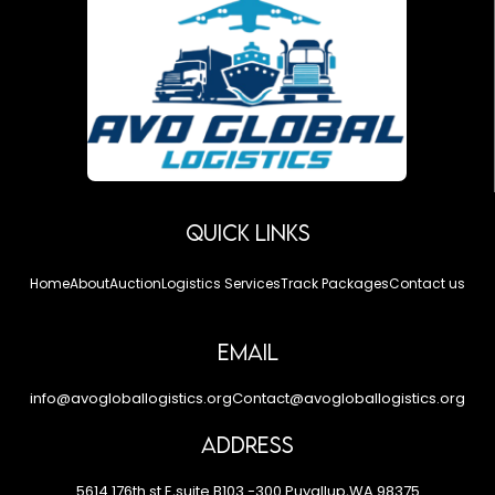
Quick Links
Home
About
Auction
Logistics Services
Track Packages
Contact us
Email
info@avogloballogistics.org
Contact@avogloballogistics.org
Address
5614 176th st E,suite B103 -300 Puyallup,WA 98375