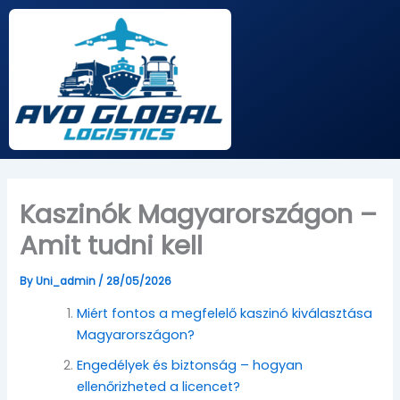
Skip
to
content
Kaszinók Magyarországon –
Amit tudni kell
By
Uni_admin
/
28/05/2026
Miért fontos a megfelelő kaszinó kiválasztása
Magyarországon?
Engedélyek és biztonság – hogyan
ellenőrizheted a licencet?