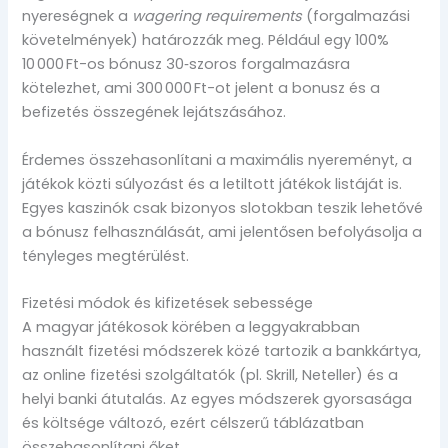
nyereségnek a
wagering requirements
(forgalmazási
követelmények) határozzák meg. Például egy 100%
10 000 Ft-os bónusz 30‑szoros forgalmazásra
kötelezhet, ami 300 000 Ft-ot jelent a bonusz és a
befizetés összegének lejátszásához.
Érdemes összehasonlítani a maximális nyereményt, a
játékok közti súlyozást és a letiltott játékok listáját is.
Egyes kaszinók csak bizonyos slotokban teszik lehetővé
a bónusz felhasználását, ami jelentősen befolyásolja a
tényleges megtérülést.
Fizetési módok és kifizetések sebessége
A magyar játékosok körében a leggyakrabban
használt fizetési módszerek közé tartozik a bankkártya,
az online fizetési szolgáltatók (pl. Skrill, Neteller) és a
helyi banki átutalás. Az egyes módszerek gyorsasága
és költsége változó, ezért célszerű táblázatban
összehasonlítani őket.