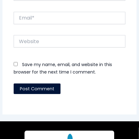
Email*
Website
Save my name, email, and website in this
browser for the next time I comment.