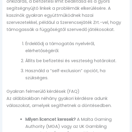
önkizárás, a befizetési limit beállítása és a gyors
segítségnyújtó linkek a problémák elkerülésére. A
kaszinók gyakran együttműködnek hazai
szervezetekkel, például a Szerencsejáték Zrt.-vel, hogy
támogassák a függőségtől szenvedő játékosokat.
Érdeklődj a támogatás nyelvéről,
elérhetőségéről.
Állíts be befizetési és veszteség határokat.
Használd a “self‑exclusion” opciót, ha
szükséges.
Gyakran felmerülő kérdések (FAQ)
Az alábbiakban néhány gyakori kérdésre adunk
válaszokat, amelyek segíthetnek a döntésedben.
Milyen licencet keresek?
A Malta Gaming
Authority (MGA) vagy az UK Gambling