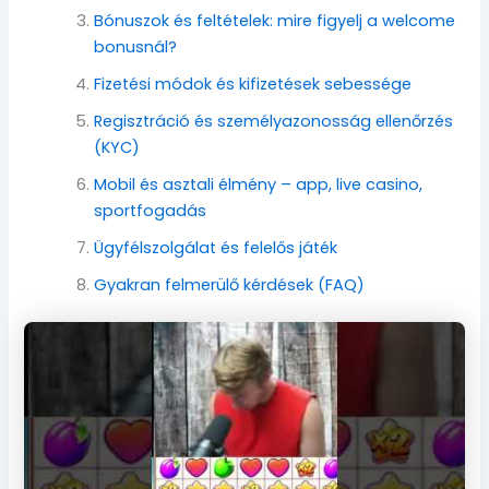
Bónuszok és feltételek: mire figyelj a welcome
bonusnál?
Fizetési módok és kifizetések sebessége
Regisztráció és személyazonosság ellenőrzés
(KYC)
Mobil és asztali élmény – app, live casino,
sportfogadás
Ügyfélszolgálat és felelős játék
Gyakran felmerülő kérdések (FAQ)