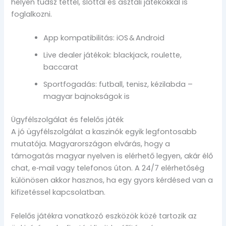
helyen tudsz téttel, slottal és asztali játékokkal is
foglalkozni.
App kompatibilitás: iOS & Android
Live dealer játékok: blackjack, roulette,
baccarat
Sportfogadás: futball, tenisz, kézilabda –
magyar bajnokságok is
Ügyfélszolgálat és felelős játék
A jó ügyfélszolgálat a kaszinók egyik legfontosabb
mutatója. Magyarországon elvárás, hogy a
támogatás magyar nyelven is elérhető legyen, akár élő
chat, e‑mail vagy telefonos úton. A 24/7 elérhetőség
különösen akkor hasznos, ha egy gyors kérdésed van a
kifizetéssel kapcsolatban.
Felelős játékra vonatkozó eszközök közé tartozik az