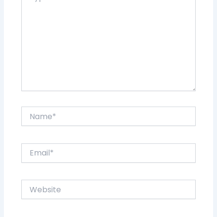
Name*
Email*
Website