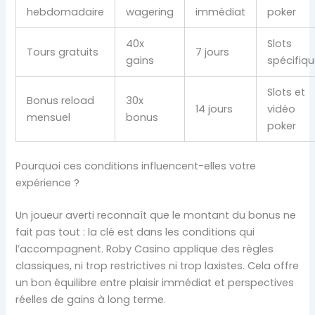
hebdomadaire
wagering
immédiat
poker
40x
Slots
Tours gratuits
7 jours
gains
spécifiq
Slots et
Bonus reload
30x
14 jours
vidéo
mensuel
bonus
poker
Pourquoi ces conditions influencent-elles votre
expérience ?
Un joueur averti reconnaît que le montant du bonus ne
fait pas tout : la clé est dans les conditions qui
l’accompagnent. Roby Casino applique des règles
classiques, ni trop restrictives ni trop laxistes. Cela offre
un bon équilibre entre plaisir immédiat et perspectives
réelles de gains à long terme.