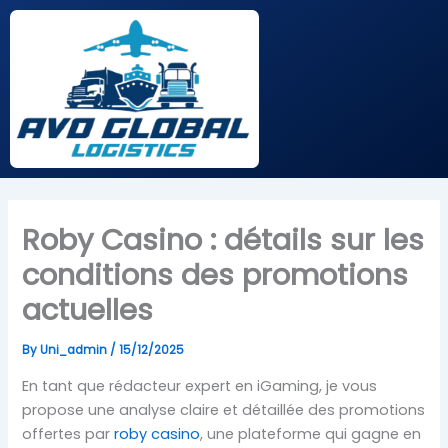
Skip
to
content
Roby Casino : détails sur les
conditions des promotions
actuelles
By
Uni_admin
/
15/12/2025
En tant que rédacteur expert en iGaming, je vous
propose une analyse claire et détaillée des promotions
offertes par
roby casino
, une plateforme qui gagne en