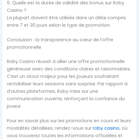
5. Quelle est la durée de validité des bonus sur Roby
Casino ?
La plupart doivent être utilisés dans un délai compris
entre 7 et 30 jours selon le type de promotion.
Conclusion : la transparence au cœur de l’offre
promotionnelle
Roby Casino réussit à allier une offre promotionnelle
généreuse avec des conditions claires et raisonnables.
C’est un atout majeur pour les joueurs souhaitant
rentabiliser leurs sessions sans surprise. Par rapport à
d’autres plateformes, Roby mise sur une
communication ouverte, renforçant la confiance du
joueur.
Pour en savoir plus sur les promotions en cours et leurs
modalités détaillées, rendez-vous sur
roby casino
, où
vous trouverez toutes les informations officielles et