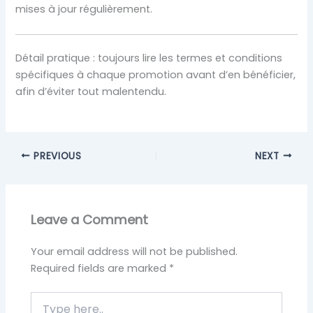
mises à jour régulièrement.
Détail pratique : toujours lire les termes et conditions
spécifiques à chaque promotion avant d’en bénéficier,
afin d’éviter tout malentendu.
PREVIOUS
NEXT
Leave a Comment
Your email address will not be published.
Required fields are marked
*
Type
here..