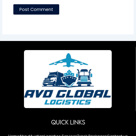
Quick Links