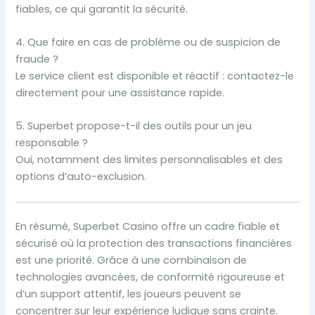
fiables, ce qui garantit la sécurité.
4. Que faire en cas de problème ou de suspicion de
fraude ?
Le service client est disponible et réactif : contactez-le
directement pour une assistance rapide.
5. Superbet propose-t-il des outils pour un jeu
responsable ?
Oui, notamment des limites personnalisables et des
options d’auto-exclusion.
En résumé, Superbet Casino offre un cadre fiable et
sécurisé où la protection des transactions financières
est une priorité. Grâce à une combinaison de
technologies avancées, de conformité rigoureuse et
d’un support attentif, les joueurs peuvent se
concentrer sur leur expérience ludique sans crainte.