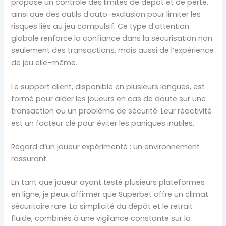
propose un contrôle des limites de dépôt et de perte,
ainsi que des outils d’auto-exclusion pour limiter les
risques liés au jeu compulsif. Ce type d’attention
globale renforce la confiance dans la sécurisation non
seulement des transactions, mais aussi de l’expérience
de jeu elle-même.
Le support client, disponible en plusieurs langues, est
formé pour aider les joueurs en cas de doute sur une
transaction ou un problème de sécurité. Leur réactivité
est un facteur clé pour éviter les paniques inutiles.
Regard d’un joueur expérimenté : un environnement
rassurant
En tant que joueur ayant testé plusieurs plateformes
en ligne, je peux affirmer que Superbet offre un climat
sécuritaire rare. La simplicité du dépôt et le retrait
fluide, combinés à une vigilance constante sur la