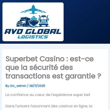
Skip
to
content
Superbet Casino : est-ce
que la sécurité des
transactions est garantie ?
By
Uni_admin
/
28/11/2025
La confiance au cœur de l’expérience super bet
Dans l’univers foisonnant des casinos en ligne, la