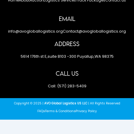
Home
About
Auction
Logistics Services
Track Packages
Contact us
Email
info@avogloballogistics.org
Contact@avogloballogistics.org
Address
5614 176th st E,suite B103 -300 Puyallup,WA 98375
Call Us
Call: (571) 283-5409
Copyright © 2025 |
AVO Global Logistics US LLC
| All Rights Reserved
FAQs
Terms & Conditions
Privacy Poilcy