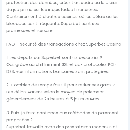
protection des données, créent un cadre où le plaisir
du jeu prime sur les inquiétudes financières.
Contrairement à d’autres casinos où les délais ou les
blocages sont fréquents, Superbet tient ses
promesses et rassure.
FAQ – Sécurité des transactions chez Superbet Casino
1. Les dépôts sur Superbet sont-ils sécurisés ?
Oui, grâce au chiffrement SSL et aux protocoles PCI-
DSS, vos informations bancaires sont protégées.
2. Combien de temps faut-il pour retirer ses gains ?
Les délais varient selon le moyen de paiement,
généralement de 24 heures à 5 jours ouvrés.
3. Puis-je faire confiance aux méthodes de paiement
proposées ?
Superbet travaille avec des prestataires reconnus et