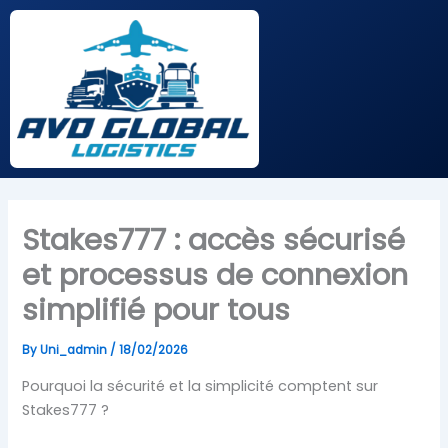
Skip
to
content
Stakes777 : accès sécurisé
et processus de connexion
simplifié pour tous
By
Uni_admin
/
18/02/2026
Pourquoi la sécurité et la simplicité comptent sur
Stakes777 ?