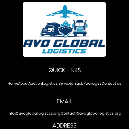
Quick Links
Home
About
Auction
Logistics Services
Track Packages
Contact us
Email
info@avogloballogistics.org
Contact@avogloballogistics.org
Address