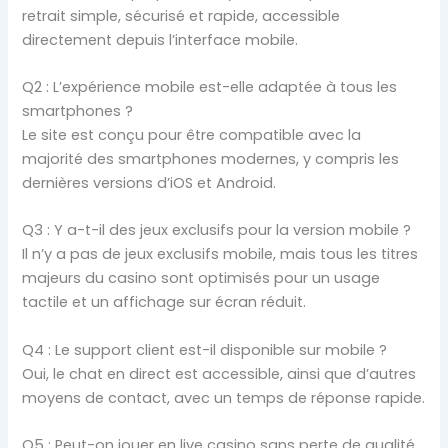
retrait simple, sécurisé et rapide, accessible
directement depuis l’interface mobile.
Q2 : L’expérience mobile est-elle adaptée à tous les
smartphones ?
Le site est conçu pour être compatible avec la
majorité des smartphones modernes, y compris les
dernières versions d’iOS et Android.
Q3 : Y a-t-il des jeux exclusifs pour la version mobile ?
Il n’y a pas de jeux exclusifs mobile, mais tous les titres
majeurs du casino sont optimisés pour un usage
tactile et un affichage sur écran réduit.
Q4 : Le support client est-il disponible sur mobile ?
Oui, le chat en direct est accessible, ainsi que d’autres
moyens de contact, avec un temps de réponse rapide.
Q5 : Peut-on jouer en live casino sans perte de qualité