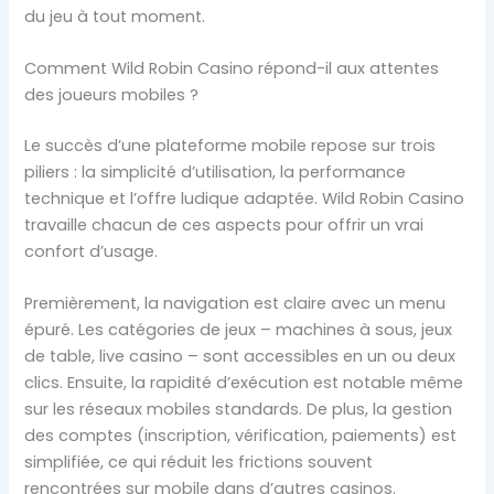
du jeu à tout moment.
Comment Wild Robin Casino répond-il aux attentes
des joueurs mobiles ?
Le succès d’une plateforme mobile repose sur trois
piliers : la simplicité d’utilisation, la performance
technique et l’offre ludique adaptée. Wild Robin Casino
travaille chacun de ces aspects pour offrir un vrai
confort d’usage.
Premièrement, la navigation est claire avec un menu
épuré. Les catégories de jeux – machines à sous, jeux
de table, live casino – sont accessibles en un ou deux
clics. Ensuite, la rapidité d’exécution est notable même
sur les réseaux mobiles standards. De plus, la gestion
des comptes (inscription, vérification, paiements) est
simplifiée, ce qui réduit les frictions souvent
rencontrées sur mobile dans d’autres casinos.