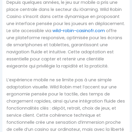
Depuis quelques années, le jeu sur mobile a pris une
place centrale dans le secteur du iGaming. Wild Robin
Casino s’inscrit dans cette dynamique en proposant
une interface pensée pour les joueurs en déplacement.
Le site accessible via
wild-robin-casinofr.com
offre
une plateforme responsive, optimisée pour les écrans
de smartphones et tablettes, garantissant une
navigation fluide et intuitive. Cette adaptation est
essentielle pour capter et retenir une clientèle
exigeante qui privilégie la rapidité et la praticité.
L’expérience mobile ne se limite pas à une simple
adaptation visuelle. Wild Robin met l’accent sur une
ergonomie pensée pour le tactile, des temps de
chargement rapides, ainsi qu’une intégration fluide des
fonctionnalités clés : dépôt, retrait, choix de jeux, et
service client. Cette cohérence technique et
fonctionnelle crée une sensation d’immersion proche
de celle d’un casino sur ordinateur, mais avec la liberté