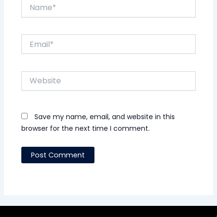
Name*
Email*
Website
Save my name, email, and website in this
browser for the next time I comment.